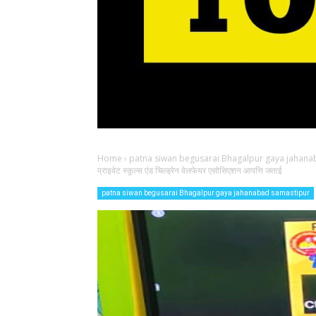
Home
›
patna siwan begusarai Bhagalpur gaya jahana
प्राइवेट स्कूल्स एंड चिल्ड्रेन वेलफेयर एसोसिएशन आपत्ति जताई
patna siwan begusarai Bhagalpur gaya jahanabad samastipur