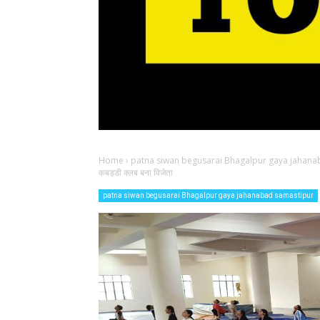
Home
›
patna siwan begusarai Bhagalpur gaya jahana
कबड्डी क्लब बना विजेता
patna siwan begusarai Bhagalpur gaya jahanabad samastipur