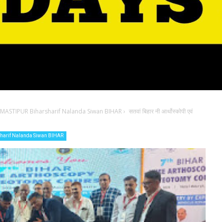
ASTIPUR Biharsharif Nalanda Siwan BIHAR
›
सतवां बिहार नी आर्थोस्कोपी एवं
arif Nalanda Siwan BIHAR