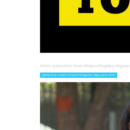
Home
›
patna bihar siwan chhapra bhagalpur begusara
patna bihar siwan chhapra bhagalpur begusarai bihar