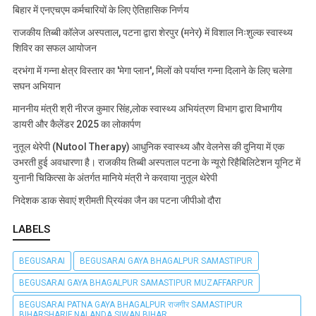
बिहार में एनएचएम कर्मचारियों के लिए ऐतिहासिक निर्णय
राजकीय तिब्बी कॉलेज अस्पताल, पटना द्वारा शेरपुर (मनेर) में विशाल निःशुल्क स्वास्थ्य
शिविर का सफल आयोजन
दरभंगा में गन्ना क्षेत्र विस्तार का 'मेगा प्लान', मिलों को पर्याप्त गन्ना दिलाने के लिए चलेगा
सघन अभियान
माननीय मंत्री श्री नीरज कुमार सिंह,लोक स्वास्थ्य अभियंत्रण विभाग द्वारा विभागीय
डायरी और कैलेंडर 2025 का लोकार्पण
नुतूल थेरेपी (Nutool Therapy) आधुनिक स्वास्थ्य और वेलनेस की दुनिया में एक
उभरती हुई अवधारणा है। राजकीय तिब्बी अस्पताल पटना के न्यूरो रिहैबिलिटेशन यूनिट में
युनानी चिकित्सा के अंतर्गत मानिये मंत्री ने करवाया नुतूल थेरेपी
निदेशक डाक सेवाएं श्रीमती प्रियंका जैन का पटना जीपीओ दौरा
LABELS
BEGUSARAI
BEGUSARAI GAYA BHAGALPUR SAMASTIPUR
BEGUSARAI GAYA BHAGALPUR SAMASTIPUR MUZAFFARPUR
BEGUSARAI PATNA GAYA BHAGALPUR राजगीर SAMASTIPUR
BIHARSHARIF NALANDA SIWAN BIHAR