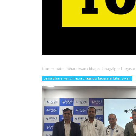
Home
›
patna bihar siwan chhapra bhagalpur begusara
patna bihar siwan chhapra bhagalpur begusarai bihar siwan