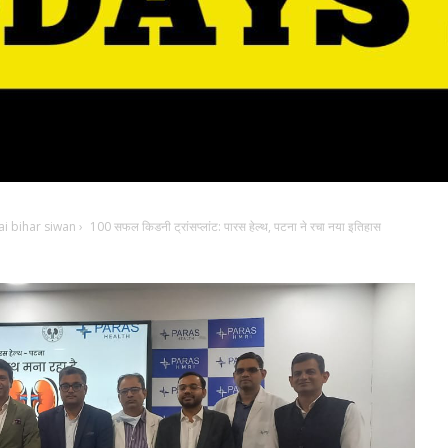
i bihar siwan
›
100 सफल किडनी ट्रांसप्लांट: पारस हेल्थ, पटना ने रचा नया इतिहास