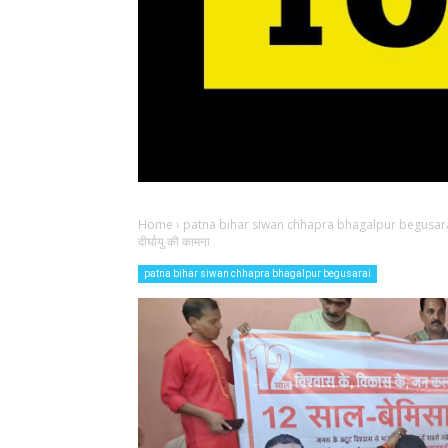
Home
›
patna bihar siwan chhapra bhagalpur begusar
दीर्घायु की कामना
patna bihar siwan chhapra bhagalpur begusarai