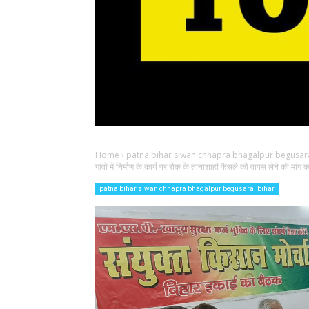
Home
›
patna bihar siwan chhapra bhagalpur begusara
गांवों में निर्माण के कार्य पर रोक के तानाशाही फैसले को वापस लेने की मांग क
patna bihar siwan chhapra bhagalpur begusarai bihar