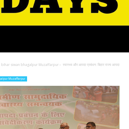
 bihar siwan bhagalpur Muzaffarpur
›
स्वास्थ्य और आपदा प्रबंधन: बिहार राज्य आपदा
galpur Muzaffarpur