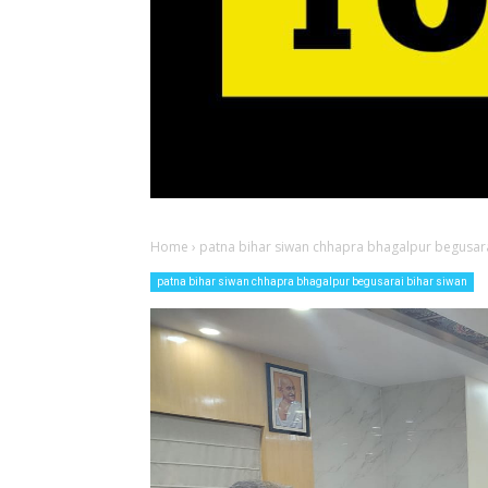
Home
›
patna bihar siwan chhapra bhagalpur begusara
patna bihar siwan chhapra bhagalpur begusarai bihar siwan