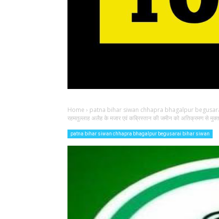
Home
›
patna bihar siwan chhapra bhagalpur begusara
रहमतुल्लाह अलैह के मजार एवं कब्रिस्तान की जमीन को अतिक्रमण से मुक्
patna bihar siwan chhapra bhagalpur begusarai bihar siwan