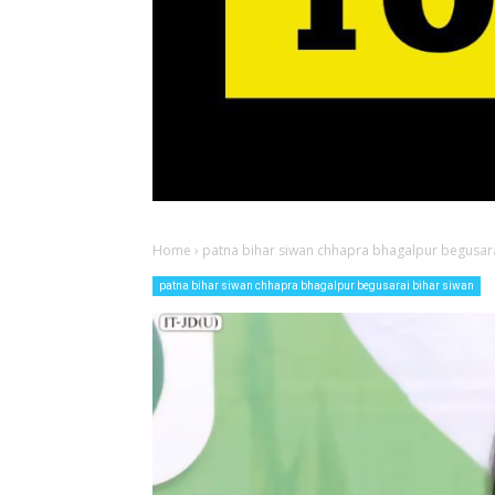
Home
›
patna bihar siwan chhapra bhagalpur begusara
patna bihar siwan chhapra bhagalpur begusarai bihar siwan