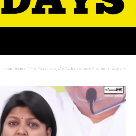
i bihar siwan
›
नीतीश माॅडल का असर, औद्योगिक बिहार का सपना हो रहा साकार - अंजुम आरा