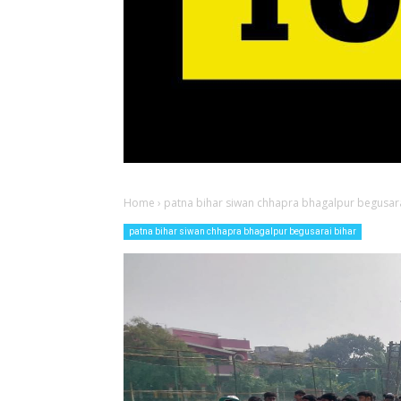
Home
›
patna bihar siwan chhapra bhagalpur begusara
patna bihar siwan chhapra bhagalpur begusarai bihar