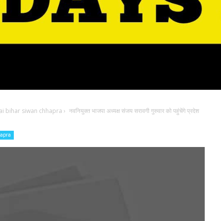
i bihar siwan chhapra
›
नवनियुक्त भाजपा अध्यक्ष संजय सरावगी गुरुवार को पहुंचेंगे प्रदेश
hapra