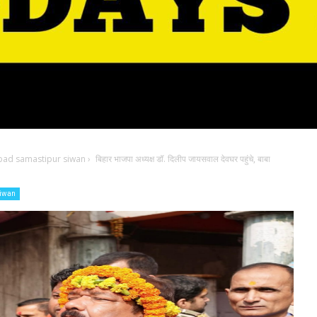
bad samastipur siwan
›
बिहार भाजपा अध्यक्ष डॉ. दिलीप जायसवाल देवघर पहुंचे, बाबा
siwan