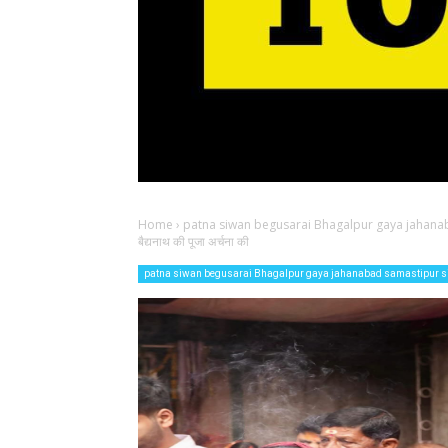
Home
›
patna siwan begusarai Bhagalpur gaya jahana
बैद्यनाथ की पूजा अर्चना की
patna siwan begusarai Bhagalpur gaya jahanabad samastipur 