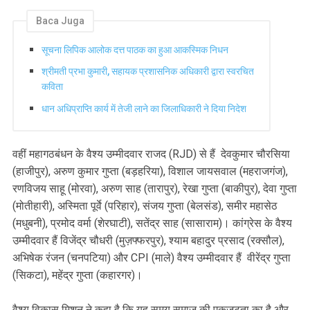
Baca Juga
सूचना लिपिक आलोक दत्त पाठक का हुआ आकस्मिक निधन
श्रीमती प्रभा कुमारी, सहायक प्रशासनिक अधिकारी द्वारा स्वरचित
कविता
धान अधिप्राप्ति कार्य में तेजी लाने का जिलाधिकारी ने दिया निदेश
वहीं महागठबंधन के वैश्य उम्मीदवार राजद (RJD) से हैं देवकुमार चौरसिया
(हाजीपुर), अरुण कुमार गुप्ता (बड़हरिया), विशाल जायसवाल (महराजगंज),
रणविजय साहू (मोरवा), अरुण साह (तारापुर), रेखा गुप्ता (बाकीपुर), देवा गुप्ता
(मोतीहारी), अस्मिता पूर्वे (परिहार), संजय गुप्ता (बेलसंड), समीर महासेठ
(मधुबनी), प्रमोद वर्मा (शेरघाटी), सतेंद्र साह (सासाराम)। कांग्रेस के वैश्य
उम्मीदवार हैं विजेंद्र चौधरी (मुज़फ्फरपुर), श्याम बहादुर प्रसाद (रक्सौल),
अभिषेक रंजन (चनपटिया) और CPI (माले) वैश्य उम्मीदवार हैं वीरेंद्र गुप्ता
(सिकटा), महेंद्र गुप्ता (कहारगर)।
वैश्य विकास मिशन ने कहा है कि यह समय समाज की एकजुटता का है और