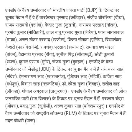
एनडीए के वैश्य उम्मीदवार जो भारतीय जनता पार्टी (BJP) के टिकट पर
चुनाव मैदान में हैं वे हैं तारकेश्वर प्रसाद (कटिहार), संजीव चौरसिया (दीघा),
संजय सरावगी (दरभंगा), केदार गुप्ता (कुढ़नी), नारायण प्रसाद (नौतन),
प्रमोद कुमार (मोतिहारी), लाल बाबू प्रसाद गुप्ता (चिरैया), पवन जायसवाल
(ढाका), अरुण शंकर प्रसाद (खजौल), विजय खेमका (पूर्णिया), विद्याशंकर
केशरी (फारबिसगंज), रामचंद्र प्रसाद (हायाघाट), रामनारायण मंडल
(बांका), वैद्यनाथ प्रसाद (रीगा), सुनील पिंटू (सीतामढ़ी), छोटी कुमारी
(छपरा), कुमार प्रणय (मुंगेर), संजय गुप्ता (कुम्हार)। एनडीए के वैश्य
उम्मीदवार जो जेडीयू (JDU) के टिकट पर चुनाव मैदान में हैं राधाचरण साह
(संदेश), हेमनारायण साह (महराजगंज), गुंजेश्वर साह (महिषी), कविता साह
(मधेपुरा), विशाल साह (नरकटिया), डॉ. श्वेता गुप्ता (शिवहर), सतीश शाह
(लौकहा), गोपाल अग्रवाल (ठाकुरगंज)। एनडीए के वैश्य उम्मीदवार जो लोक
जनशक्ति पार्टी (राम विलास) के टिकट पर चुनाव मैदान में हैं प्रकाश चंद्रा
(ओबरा), बबलू गुप्ता (सुगौली), अरुण कुमार साह (बख्तियारपुर)। एनडीए के
वैश्य उम्मीदवार जो राष्ट्रीय लोकमत (RLM) के टिकट पर चुनाव मैदान में हैं
मदन चौधरी (पारू)।