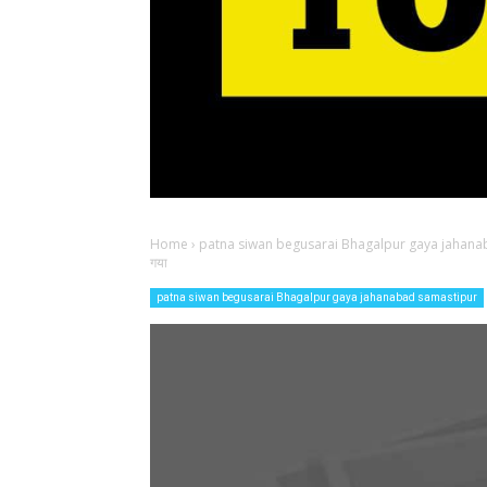
Home
›
patna siwan begusarai Bhagalpur gaya jahana
गया
patna siwan begusarai Bhagalpur gaya jahanabad samastipur