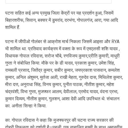
पटना सहित कई अन्य प्रमुख जिला केंद्रों पर यह प्रदर्शन हुआ, जिसमें
बिहारशरीफ, सिवान, बक्सर में डुमरांव, दरभंगा, गोपालगंज, आरा, गया आदि
शामिल हैं.
पटना में जीपीओ गोलंबर से आक्रोश मार्च निकला जिसमें आइसा और RYA
भी शामिल था. प्रतिवाद कार्यक्रम में वक्ता के रूप में एमएलसी शशि यादव ,
विधायक गोपाल रविदास, सरोज चौबे, रणविजय कुमार,प्रीति कुमारी, माधुरी
गुप्ता ने संबोधित किया. मौके पर के डी यादव, प्रकाश कुमार, उमेश सिंह,
रामबली प्रसाद, जितेंद्र कुमार, सबीर कुमार, जयप्रकाश पासवान, कमलेश
कुमार, अनिल अंशुमन, मुर्तजा अली, राखी मेहता, गुरुदेव दास, मिथिलेश कुमार,
मीरा दत्त, अनुराधा सिंह, विनय कुमार, पुनीत पाठक, नीतीश कुमार, महेश
चंद्रवंशी, विभा गुप्ता, मुजफ्फर आलम, देवीलाल, प्रमोद यादव, वंदना प्रभा,
कुमार दिव्यम, नीतीश कुमार, गुलशन, आशा देवी आदि उपस्थित थे. संचालन
का. अनीता सिन्हा ने किया.
का. गोपाल रविदास ने कहा कि मुजफ्फरपुर की घटना राज्य सरकार की
दोहरी विफलता को दर्शाती है—पहली, एक नाबालिग बच्ची के साथ अमानवीय