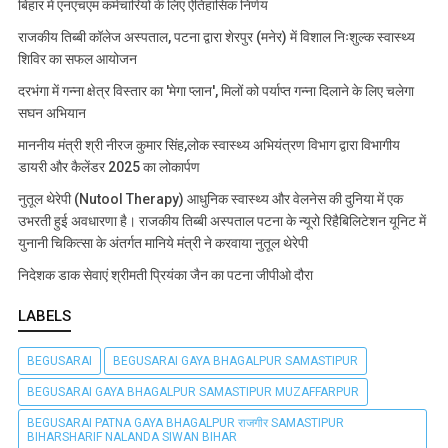
बिहार में एनएचएम कर्मचारियों के लिए ऐतिहासिक निर्णय
राजकीय तिब्बी कॉलेज अस्पताल, पटना द्वारा शेरपुर (मनेर) में विशाल निःशुल्क स्वास्थ्य
शिविर का सफल आयोजन
दरभंगा में गन्ना क्षेत्र विस्तार का 'मेगा प्लान', मिलों को पर्याप्त गन्ना दिलाने के लिए चलेगा
सघन अभियान
माननीय मंत्री श्री नीरज कुमार सिंह,लोक स्वास्थ्य अभियंत्रण विभाग द्वारा विभागीय
डायरी और कैलेंडर 2025 का लोकार्पण
नुतूल थेरेपी (Nutool Therapy) आधुनिक स्वास्थ्य और वेलनेस की दुनिया में एक
उभरती हुई अवधारणा है। राजकीय तिब्बी अस्पताल पटना के न्यूरो रिहैबिलिटेशन यूनिट में
युनानी चिकित्सा के अंतर्गत मानिये मंत्री ने करवाया नुतूल थेरेपी
निदेशक डाक सेवाएं श्रीमती प्रियंका जैन का पटना जीपीओ दौरा
LABELS
BEGUSARAI
BEGUSARAI GAYA BHAGALPUR SAMASTIPUR
BEGUSARAI GAYA BHAGALPUR SAMASTIPUR MUZAFFARPUR
BEGUSARAI PATNA GAYA BHAGALPUR राजगीर SAMASTIPUR
BIHARSHARIF NALANDA SIWAN BIHAR