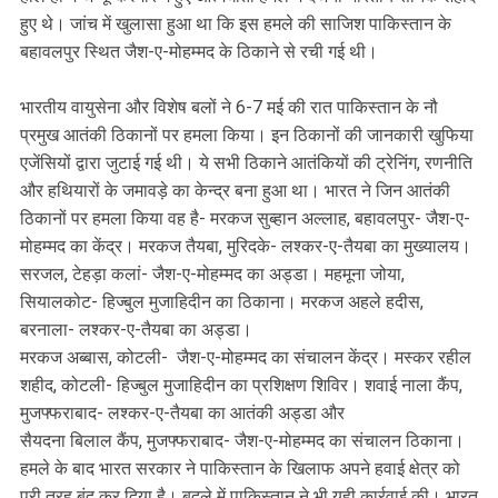
हुए थे। जांच में खुलासा हुआ था कि इस हमले की साजिश पाकिस्तान के
बहावलपुर स्थित जैश-ए-मोहम्मद के ठिकाने से रची गई थी।
भारतीय वायुसेना और विशेष बलों ने 6-7 मई की रात पाकिस्तान के नौ
प्रमुख आतंकी ठिकानों पर हमला किया। इन ठिकानों की जानकारी खुफिया
एजेंसियों द्वारा जुटाई गई थी। ये सभी ठिकाने आतंकियों की ट्रेनिंग, रणनीति
और हथियारों के जमावड़े का केन्द्र बना हुआ था। भारत ने जिन आतंकी
ठिकानों पर हमला किया वह है- मरकज सुब्हान अल्लाह, बहावलपुर- जैश-ए-
मोहम्मद का केंद्र। मरकज तैयबा, मुरिदके- लश्कर-ए-तैयबा का मुख्यालय।
सरजल, टेहड़ा कलां- जैश-ए-मोहम्मद का अड्डा। महमूना जोया,
सियालकोट- हिज्बुल मुजाहिदीन का ठिकाना। मरकज अहले हदीस,
बरनाला- लश्कर-ए-तैयबा का अड्डा।
मरकज अब्बास, कोटली- जैश-ए-मोहम्मद का संचालन केंद्र। मस्कर रहील
शहीद, कोटली- हिज्बुल मुजाहिदीन का प्रशिक्षण शिविर। शवाई नाला कैंप,
मुजफ्फराबाद- लश्कर-ए-तैयबा का आतंकी अड्डा और
सैयदना बिलाल कैंप, मुजफ्फराबाद- जैश-ए-मोहम्मद का संचालन ठिकाना।
हमले के बाद भारत सरकार ने पाकिस्तान के खिलाफ अपने हवाई क्षेत्र को
पूरी तरह बंद कर दिया है। बदले में पाकिस्तान ने भी यही कार्रवाई की। भारत