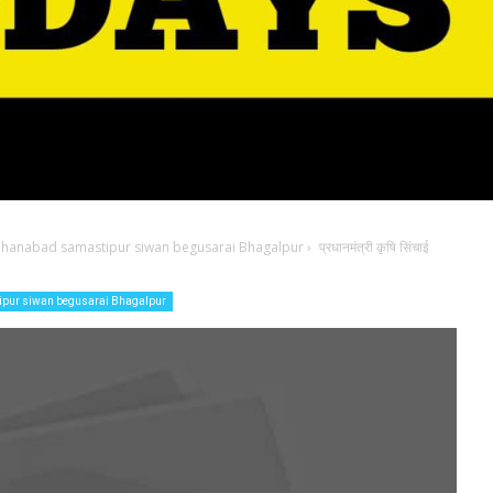
jahanabad samastipur siwan begusarai Bhagalpur
›
प्रधानमंत्री कृषि सिंचाई
ipur siwan begusarai Bhagalpur