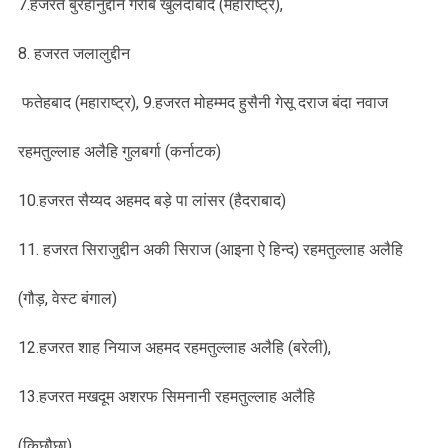
7.हजरत बुरहानुद्दीन गरीब खुलदाबाद (महाराष्ट्र),
8. हजरत जलालुद्दीन
फतेहबाद (महाराष्ट्र), 9.हजरत मोहम्मद हुसैनी गेसू दराज बंदा नवाज
रहमतुल्लाह अलैहि गुलबर्गा (कर्नाटक)
10.हजरत सैय्यद अहमद बड़े पा लांसर (हैदराबाद)
11. हजरत सिराजुद्दीन अकी सिराज (आइना ऐ हिन्द) रहमतुल्लाह अलैहि
(गौड़, वेस्ट बंगाल)
12.हजरत शाह नियाज अहमद रहमतुल्लाह अलैहि (बरेली),
13.हजरत मखदूम अशरफ सिमनानी रहमतुल्लाह अलैहि
(किछौछा)