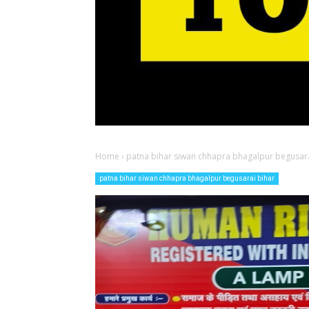
Home
›
patna bihar siwan chhapra bhagalpur begusara
patna bihar siwan chhapra bhagalpur begusarai bihar