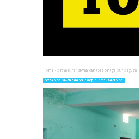
Home
›
patna bihar siwan chhapra bhagalpur begusara
patna bihar siwan chhapra bhagalpur begusarai bihar