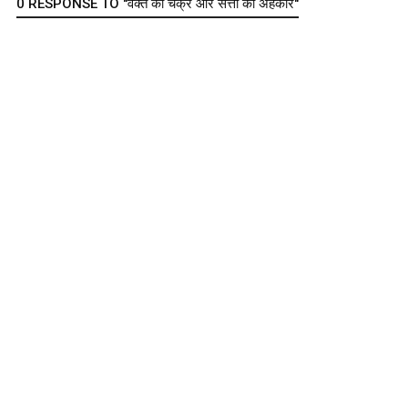
0 RESPONSE TO "वक्त का चक्र और सत्ता का अहंकार"