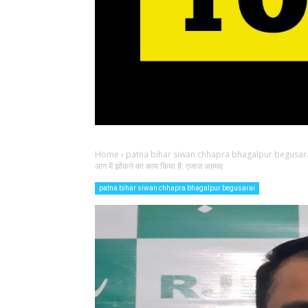
Home
›
patna bihar siwan chhapra bhagalpur begusar
आग में झोंकने का काम किया है: एजाज अहमद
patna bihar siwan chhapra bhagalpur begusarai