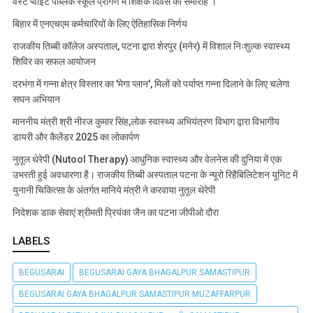
वेस्ट प्वाइंट पब्लिक स्कूल प्रांगण में शिक्षक दिवस का समारोह ।
बिहार में एनएचएम कर्मचारियों के लिए ऐतिहासिक निर्णय
राजकीय तिब्बी कॉलेज अस्पताल, पटना द्वारा शेरपुर (मनेर) में विशाल निःशुल्क स्वास्थ्य
शिविर का सफल आयोजन
दरभंगा में गन्ना क्षेत्र विस्तार का 'मेगा प्लान', मिलों को पर्याप्त गन्ना दिलाने के लिए चलेगा
सघन अभियान
माननीय मंत्री श्री नीरज कुमार सिंह,लोक स्वास्थ्य अभियंत्रण विभाग द्वारा विभागीय
डायरी और कैलेंडर 2025 का लोकार्पण
नुतूल थेरेपी (Nutool Therapy) आधुनिक स्वास्थ्य और वेलनेस की दुनिया में एक
उभरती हुई अवधारणा है। राजकीय तिब्बी अस्पताल पटना के न्यूरो रिहैबिलिटेशन यूनिट में
युनानी चिकित्सा के अंतर्गत मानिये मंत्री ने करवाया नुतूल थेरेपी
निदेशक डाक सेवाएं श्रीमती प्रियंका जैन का पटना जीपीओ दौरा
LABELS
BEGUSARAI
BEGUSARAI GAYA BHAGALPUR SAMASTIPUR
BEGUSARAI GAYA BHAGALPUR SAMASTIPUR MUZAFFARPUR