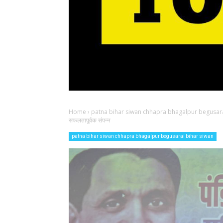
Home
›
patna bihar siwan chhapra bhagalpur begusara
सफलतापूर्वक संपन्न
patna bihar siwan chhapra bhagalpur begusarai bihar siwan