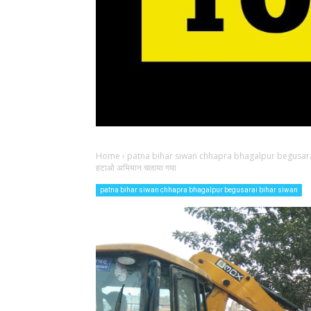
Home
›
patna bihar siwan chhapra bhagalpur begusara
हटाओ अभियान चलाया गया
patna bihar siwan chhapra bhagalpur begusarai bihar siwan