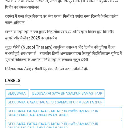
राजकीय तिब्बी कॉलेज अस्पताल, पटना द्वारा शेरपुर (मनेर) में विशाल निःशुल्क स्वास्थ्य
शिविर का सफल आयोजन
दरभंगा में गन्ना क्षेत्र विस्तार का 'मेगा प्लान', मिलों को पर्याप्त गन्ना दिलाने के लिए चलेगा
सघन अभियान
माननीय मंत्री श्री नीरज कुमार सिंह,लोक स्वास्थ्य अभियंत्रण विभाग द्वारा विभागीय
डायरी और कैलेंडर 2025 का लोकार्पण
नुतूल थेरेपी (Nutool Therapy) आधुनिक स्वास्थ्य और वेलनेस की दुनिया में एक
उभरती हुई अवधारणा है। राजकीय तिब्बी अस्पताल पटना के न्यूरो रिहैबिलिटेशन यूनिट में
युनानी चिकित्सा के अंतर्गत मानिये मंत्री ने करवाया नुतूल थेरेपी
निदेशक डाक सेवाएं श्रीमती प्रियंका जैन का पटना जीपीओ दौरा
LABELS
BEGUSARAI
BEGUSARAI GAYA BHAGALPUR SAMASTIPUR
BEGUSARAI GAYA BHAGALPUR SAMASTIPUR MUZAFFARPUR
BEGUSARAI PATNA GAYA BHAGALPUR राजगीर SAMASTIPUR
BIHARSHARIF NALANDA SIWAN BIHAR
BEGUSARAI PATNA GAYA BHAGALPUR राजगीर SAMASTIPUR
BIHARSHARIF NALANDA SIWAN BIHAR