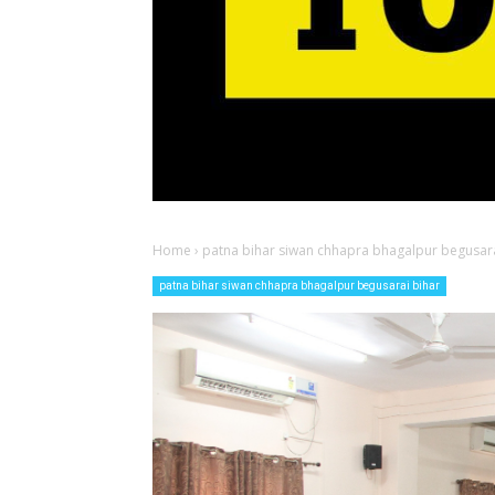
Home
›
patna bihar siwan chhapra bhagalpur begusara
patna bihar siwan chhapra bhagalpur begusarai bihar