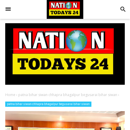
search
Home
›
patna bihar siwan chhapra bhagalpur begusarai bihar siwan
›
patna bihar siwan chhapra bhagalpur begusarai bihar siwan