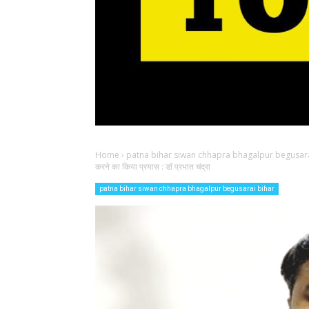
Home
›
patna bihar siwan chhapra bhagalpur begusara
करने का किया प्रयास : डॉ प्रभात चंद्रा
patna bihar siwan chhapra bhagalpur begusarai bihar