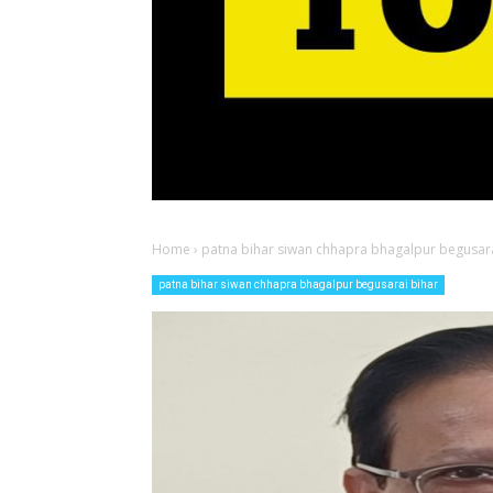
Home
›
patna bihar siwan chhapra bhagalpur begusara
patna bihar siwan chhapra bhagalpur begusarai bihar