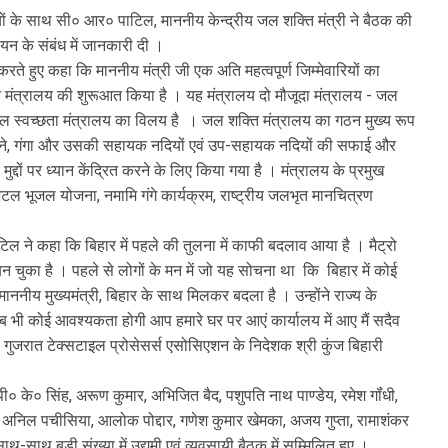
ों के साथ सी० आर० पाटिल, माननीय केन्द्रीय जल शक्ति मंत्री ने बैठक की
न के संबंध में जानकारी दी ।
करते हुए कहा कि माननीय मंत्री जी एक अति महत्वपूर्ण जिम्मेवारियों का
ि मंत्रालय की शुरूआत किया है । यह मंत्रालय दो मौजूदा मंत्रालय - जल
जल स्वच्छता मंत्रालय का विलय है । जल शक्ति मंत्रालय का गठन मुख्य रूप
ुलझाने, गंगा और उसकी सहायक नदियों एवं उप-सहायक नदियों की सफाई और
मुद्दों पर ध्यान केंद्रित करने के लिए किया गया है । मंत्रालय के प्रमुख
भूजल योजना, नमामि गंगे कार्यक्रम, राष्ट्रीय जलभृत मानचित्रण
ल ने कहा कि बिहार में पहले की तुलना में काफी बदलाव आया है । मैट्रो
बन चुका है । पहले से लोगों के मन में जो यह सोचना था कि बिहार में कोई
ाननीय मुख्यमंत्री, बिहार के साथ मिलकर बदला है । उन्होंने राज्य के
ब भी कोई आवश्यकता होगी आप हमारे घर पर आएं कार्यालय में आए मैं सदैव
गुजरात टेक्सटाइल प्रोसेसर्स एसोसिएशन के निदेशक श्री कुंज बिहारी
, पी० के० सिंह, अरूण कुमार, अभिजित बैद, पशुपति नाथ पाण्डेय, रमेश गॉंधी,
अनिल पचीसिया, आलोक पोद्दार, गणेश कुमार खेमका, अजय गुप्ता, रामाशंकर
ाथ-साथ बड़ी संख्या में उद्यमी एवं व्यवसायी बैठक में सम्मिलित हुए ।