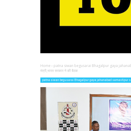
Home
›
patna siwan begusarai Bhagalpur gaya jahana
मंत्री,भारत सरकार ने की बैठक
patna siwan begusarai Bhagalpur gaya jahanabad samastipur 