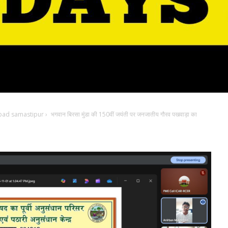
bad samastipur
›
भगवान बिरसा मुंडा की 150वीं जयंती पर जनजातीय गौरव पखवाड़ा का