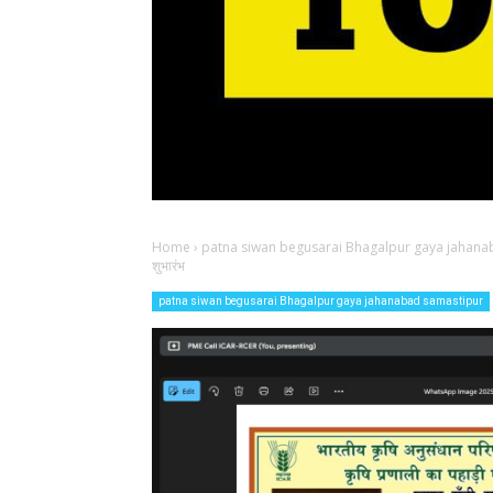
Home
›
patna siwan begusarai Bhagalpur gaya jahana
शुभारंभ
patna siwan begusarai Bhagalpur gaya jahanabad samastipur