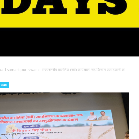
bad samastipur siwan
›
राज्यस्तरीय वासंतिक (रबी) कार्यशाला सह किसान सलाहकारों का
siwan