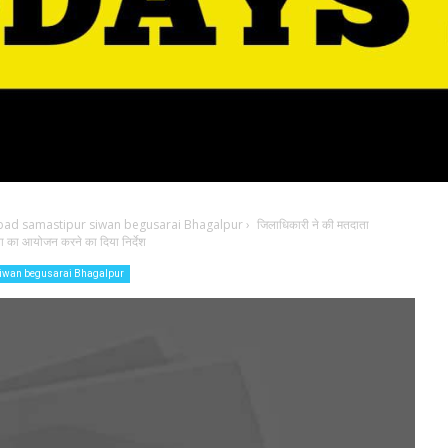
bad samastipur siwan begusarai Bhagalpur
›
जिलाधिकारी ने की मतदाता
ाला का आयोजन करने का दिया निर्देश
siwan begusarai Bhagalpur