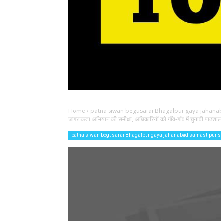
Home
›
patna siwan begusarai Bhagalpur gaya jahana
जागरूकता अभियान की समीक्षा, अधिकारियों को गाँव-गाँव में चुनावी पाठश
patna siwan begusarai Bhagalpur gaya jahanabad samastipur 