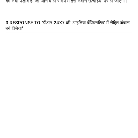
का नया पड़ाव है, जो आने वाले समय में इसे नवीन ऊँचाइयों पर ले जाएगा।
0 RESPONSE TO "पीआर 24X7 की 'आइडिया चैंपियनशिप' में रोहित पांचाल
बने विजेता"