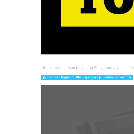
Home
›
patna siwan begusarai Bhagalpur gaya jahana
patna siwan begusarai Bhagalpur gaya jahanabad samastipur