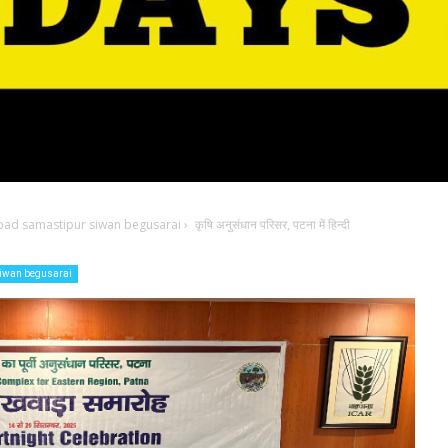
bad samastipur siwan begusarai
›
कृषि अनुसंधान परिसर, पटना में हिन्दी
iwan begusarai