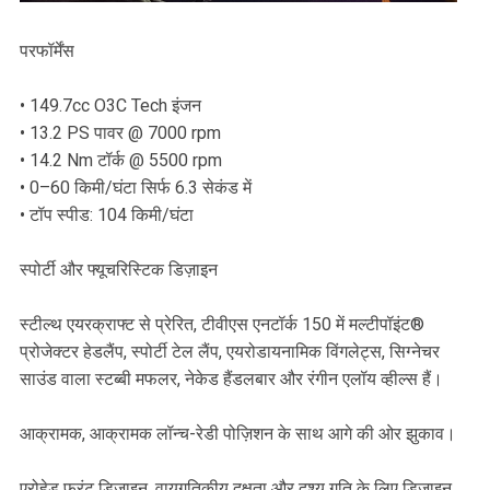
परफॉर्मेंस
• 149.7cc O3C Tech इंजन
• 13.2 PS पावर @ 7000 rpm
• 14.2 Nm टॉर्क @ 5500 rpm
• 0–60 किमी/घंटा सिर्फ 6.3 सेकंड में
• टॉप स्पीड: 104 किमी/घंटा
स्पोर्टी और फ्यूचरिस्टिक डिज़ाइन
स्टील्थ एयरक्राफ्ट से प्रेरित, टीवीएस एनटॉर्क 150 में मल्टीपॉइंट®
प्रोजेक्टर हेडलैंप, स्पोर्टी टेल लैंप, एयरोडायनामिक विंगलेट्स, सिग्नेचर
साउंड वाला स्टब्बी मफलर, नेकेड हैंडलबार और रंगीन एलॉय व्हील्स हैं।
आक्रामक, आक्रामक लॉन्च-रेडी पोज़िशन के साथ आगे की ओर झुकाव।
एरोहेड फ्रंट डिज़ाइन, वायुगतिकीय दक्षता और दृश्य गति के लिए डिज़ाइन