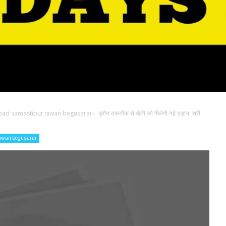
bad samastipur siwan begusarai
›
ड्रोन तकनीक से खेती को मिलेगी नई उड़ान: श्री
iwan begusarai