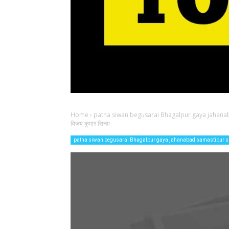
Home
›
patna siwan begusarai Bhagalpur gaya jahana
विजय कुमार सिन्हा
patna siwan begusarai Bhagalpur gaya jahanabad samastipur s