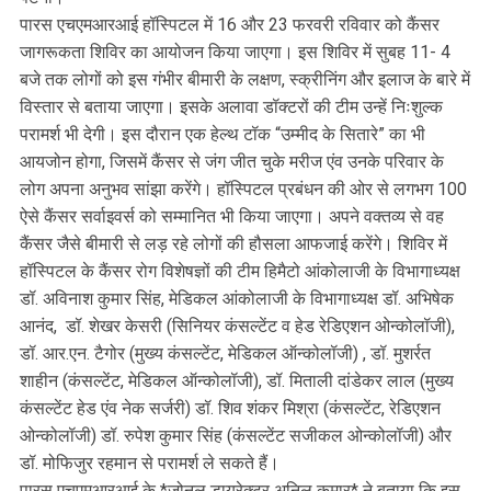
पारस एचएमआरआई हॉस्पिटल में 16 और 23 फरवरी रविवार को कैंसर
जागरूकता शिविर का आयोजन किया जाएगा। इस शिविर में सुबह 11- 4
बजे तक लोगों को इस गंभीर बीमारी के लक्षण, स्क्रीनिंग और इलाज के बारे में
विस्तार से बताया जाएगा। इसके अलावा डॉक्टरों की टीम उन्हें निःशुल्क
परामर्श भी देगी। इस दौरान एक हेल्थ टॉक “उम्मीद के सितारे” का भी
आयजोन होगा, जिसमें कैंसर से जंग जीत चुके मरीज एंव उनके परिवार के
लोग अपना अनुभव सांझा करेंगे। हॉस्पिटल प्रबंधन की ओर से लगभग 100
ऐसे कैंसर सर्वाइवर्स को सम्मानित भी किया जाएगा। अपने वक्तव्य से वह
कैंसर जैसे बीमारी से लड़ रहे लोगों की हौसला आफजाई करेंगे। शिविर में
हॉस्पिटल के कैंसर रोग विशेषज्ञों की टीम हिमैटो आंकोलाजी के विभागाध्यक्ष
डॉ. अविनाश कुमार सिंह, मेडिकल आंकोलाजी के विभागाध्यक्ष डॉ. अभिषेक
आनंद, डॉ. शेखर केसरी (सिनियर कंसल्टेंट व हेड रेडिएशन ओन्कोलॉजी),
डॉ. आर.एन. टैगोर (मुख्य कंसल्टेंट, मेडिकल ऑन्कोलॉजी) , डॉ. मुशर्रत
शाहीन (कंसल्टेंट, मेडिकल ऑन्कोलॉजी), डॉ. मिताली दांडेकर लाल (मुख्य
कंसल्टेंट हेड एंव नेक सर्जरी) डॉ. शिव शंकर मिश्रा (कंसल्टेंट, रेडिएशन
ओन्कोलॉजी) डॉ. रुपेश कुमार सिंह (कंसल्टेंट सजीकल ओन्कोलॉजी) और
डॉ. मोफिजुर रहमान से परामर्श ले सकते हैं।
पारस एचएमआरआई के *जोनल डायरेक्टर अनिल कुमार* ने बताया कि इस