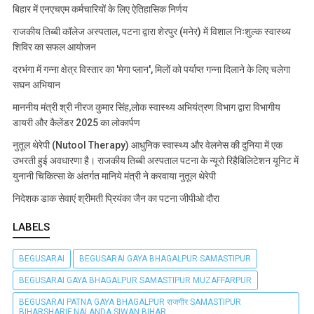
बिहार में एनएचएम कर्मचारियों के लिए ऐतिहासिक निर्णय
राजकीय तिब्बी कॉलेज अस्पताल, पटना द्वारा शेरपुर (मनेर) में विशाल निःशुल्क स्वास्थ्य
शिविर का सफल आयोजन
दरभंगा में गन्ना क्षेत्र विस्तार का 'मेगा प्लान', मिलों को पर्याप्त गन्ना दिलाने के लिए चलेगा
सघन अभियान
माननीय मंत्री श्री नीरज कुमार सिंह,लोक स्वास्थ्य अभियंत्रण विभाग द्वारा विभागीय
डायरी और कैलेंडर 2025 का लोकार्पण
नुतूल थेरेपी (Nutool Therapy) आधुनिक स्वास्थ्य और वेलनेस की दुनिया में एक
उभरती हुई अवधारणा है। राजकीय तिब्बी अस्पताल पटना के न्यूरो रिहैबिलिटेशन यूनिट में
युनानी चिकित्सा के अंतर्गत मानिये मंत्री ने करवाया नुतूल थेरेपी
निदेशक डाक सेवाएं श्रीमती प्रियंका जैन का पटना जीपीओ दौरा
LABELS
BEGUSARAI
BEGUSARAI GAYA BHAGALPUR SAMASTIPUR
BEGUSARAI GAYA BHAGALPUR SAMASTIPUR MUZAFFARPUR
BEGUSARAI PATNA GAYA BHAGALPUR राजगीर SAMASTIPUR
BIHARSHARIF NALANDA SIWAN BIHAR