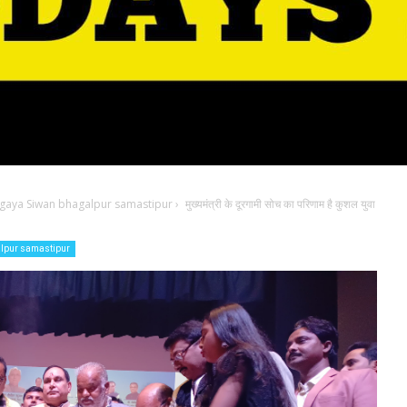
 gaya Siwan bhagalpur samastipur
›
मुख्यमंत्री के दूरगामी सोच का परिणाम है कुशल युवा
alpur samastipur