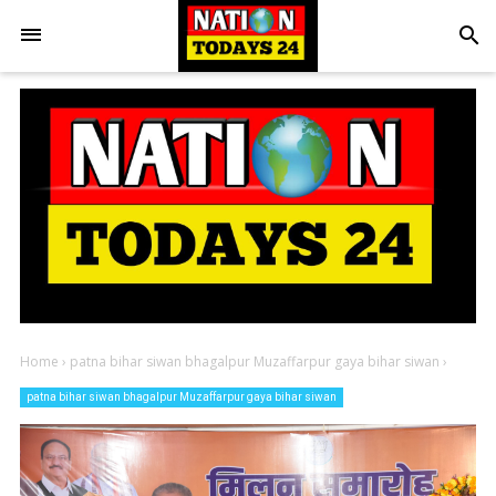
search
Home
›
patna bihar siwan bhagalpur Muzaffarpur gaya bihar siwan
›
patna bihar siwan bhagalpur Muzaffarpur gaya bihar siwan