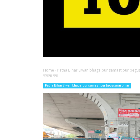
Home
›
Patna Bihar Siwan bhagalpur samastipur begus
चलाया गया
Patna Bihar Siwan bhagalpur samastipur begusarai bihar