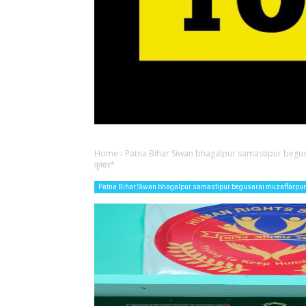
Home
›
Patna Bihar Siwan bhagalpur samastipur begu
कुमार*
Patna Bihar Siwan bhagalpur samastipur begusarai muzaffarpur