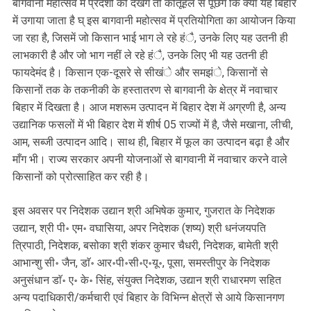
बागवानी महोत्सव में प्रदर्शों को देखेंगे तो कौतूहल से पूछेंगे कि क्या यह बिहार
में उगाया जाता है घ् इस बागवानी महोत्सव में प्रतियोगिता का आयोजन किया
जा रहा है, जिसमें जो किसान भाई भाग ले रहे हंै, उनके लिए यह उतनी ही
लाभकारी है और जो भाग नहीं ले रहे हंै, उनके लिए भी यह उतनी ही
फायदेमंद है। किसान एक-दूसरे से सीखंे और समझंे, किसानों से
किसानों तक के तकनीकी के हस्तातरण से बागवानी के क्षेत्र में नवाचार
बिहार में दिखता है। आज मशरूम उत्पादन में बिहार देश में अग्रणी है, अन्य
उद्यानिक फसलों में भी बिहार देश में शीर्ष 05 राज्यों में है, जैसे मखाना, लीची,
आम, सब्जी उत्पादन आदि। साथ ही, बिहार में फूल का उत्पादन बढ़ा है और
माँग भी। राज्य सरकार अपनी योजनाओं से बागवानी में नवाचार करने वाले
किसानों को प्रोत्साहित कर रही है।
इस अवसर पर निदेशक उद्यान श्री अभिषेक कुमार, गुजरात के निदेशक
उद्यान, श्री पी॰ एम॰ वघासिया, अपर निदेशक (शष्य) श्री धनंजयपति
त्रिपाठी, निदेशक, बसोका श्री शंकर कुमार चैधरी, निदेशक, बामेती श्री
आभान्शु सी॰ जैन, डाॅ॰ आर॰पी॰सी॰ए॰यू॰, पूसा, समस्तीपुर के निदेशक
अनुसंधान डाॅ॰ ए॰ के॰ सिंह, संयुक्त निदेशक, उद्यान श्री राधारमण सहित
अन्य पदाधिकारी/कर्मचारी एवं बिहार के विभिन्न क्षेत्रों से आये किसानगण